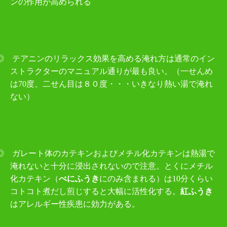
ンの作用が高められる
◎ テアニンのリラックス効果を高める淹れ方は通常のイン
ストラクターのマニュアル通りが最も良い。（一せんめ
は
70
度、二せん目は８０度・・・いきなり熱い湯で淹れ
ない）
◎ ガレート体のカテキンおよびメチル化カテキンは熱湯で
淹れないと十分に浸出されないので注意。とくにメチル
化カテキン（
べにふうき
にのみ含まれる）は
10
分くらい
コトコト煮だし煎じすると大幅に活性化する。
紅ふうき
はアレルギー性疾患に効力がある。