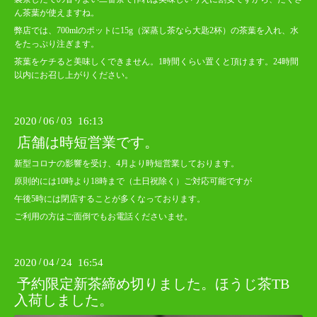
ん茶葉が使えますね。
弊店では、700mlのポットに15g（深蒸し茶なら大匙2杯）の茶葉を入れ、水
をたっぷり注ぎます。
茶葉をケチると美味しくできません。1時間くらい置くと頂けます。24時間
以内にお召し上がりください。
2020
/
06
/
03 16:13
店舗は時短営業です。
新型コロナの影響を受け、4月より時短営業しております。
原則的には10時より18時まで（土日祝除く）ご対応可能ですが
午後5時には閉店することが多くなっております。
ご利用の方はご面倒でもお電話くださいませ。
2020
/
04
/
24 16:54
予約限定新茶締め切りました。ほうじ茶TB
入荷しました。