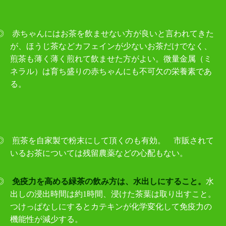
◎ 赤ちゃんにはお茶を飲ませない方が良いと言われてきた
が、ほうじ茶などカフェインが少ないお茶だけでなく、
煎茶も薄く薄く煎れて飲ませた方がよい。微量金属（ミ
ネラル）は育ち盛りの赤ちゃんにも不可欠の栄養素であ
る。
◎ 煎茶を自家製で粉末にして頂くのも有効。 市販されて
いるお茶については残留農薬などの心配もない。
◎
免疫力を高める緑茶の飲み方は、水出しにすること。
水
出しの浸出時間は約
1
時間、浸けた茶葉は取り出すこと。
つけっぱなしにするとカテキンが化学変化して免疫力の
機能性が減少する。